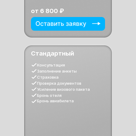
от 6 800 ₽
Стандартный
Консультация
Заполнение анкеты
Страховка
Проверка документов
Усиление визового пакета
Бронь отеля
Бронь авиабилета