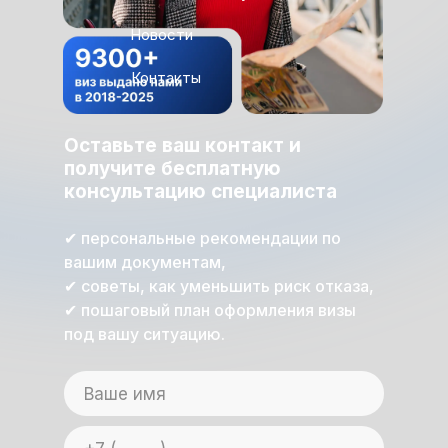
Новости
Контакты
Оставьте ваш контакт и
получите бесплатную
консультацию специалиста
✔ персональные рекомендации по
вашим документам,
✔ советы, как уменьшить риск отказа,
✔ пошаговый план оформления визы
под вашу ситуацию.