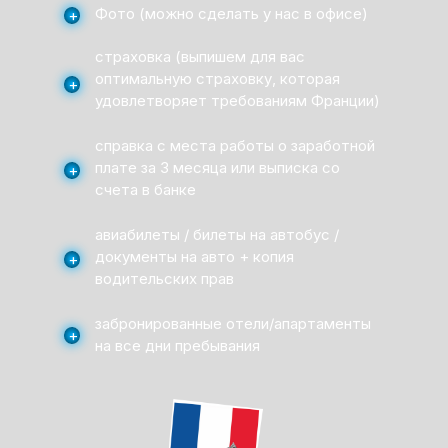
Фото (можно сделать у нас в офисе)
+
страховка (выпишем для вас
оптимальную страховку, которая
+
удовлетворяет требованиям Франции)
справка с места работы о заработной
плате за 3 месяца или выписка со
+
счета в банке
авиабилеты / билеты на автобус /
документы на авто + копия
+
водительских прав
забронированные отели/апартаменты
+
на все дни пребывания