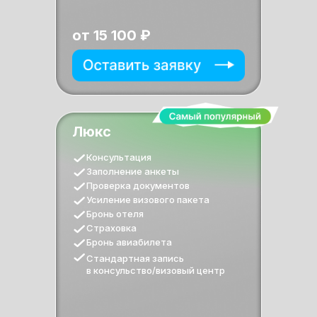
от 15 100 ₽
Люкс
Консультация
Заполнение анкеты
Проверка документов
Усиление визового пакета
Бронь отеля
Страховка
Бронь авиабилета
Стандартная запись
в консульство/визовый центр