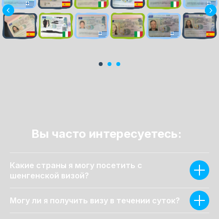
Вы часто интересуетесь:
Какие страны я могу посетить с
шенгенской визой?
Могу ли я получить визу в течении суток?