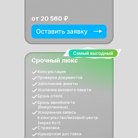
от 20 560 ₽
Срочный люкс
Консультация
Проверка документов
Заполнение анкеты
Усиление визового пакета
Бронь отеля
Бронь авиабилета
(Выкупленные)
Ускоренная запись
в консульство/визовый центр
(через бот)
Страховка
Курьерская доставка