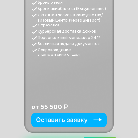
Бронь отеля
Бронь авиабилета (Выкупленные)
СРОЧНАЯ запись в консульство/
визовый центр (через ВИП бот)
Страховка
Курьерская доставка док-ов
Персональный менеджер 24/7
Безличная подача документов
Сопровождение
в консульский отдел
от 55 500 ₽