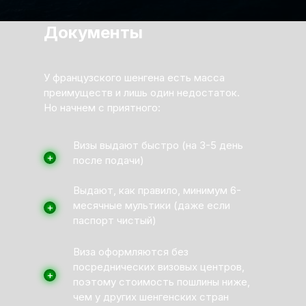
Документы
У французского шенгена есть масса
преимуществ и лишь один недостаток.
Но начнем с приятного:
Визы выдают быстро (на 3-5 день
+
после подачи)
Выдают, как правило, минимум 6-
месячные мультики (даже если
+
паспорт чистый)
Виза оформляются без
посреднических визовых центров,
+
поэтому стоимость пошлины ниже,
чем у других шенгенских стран