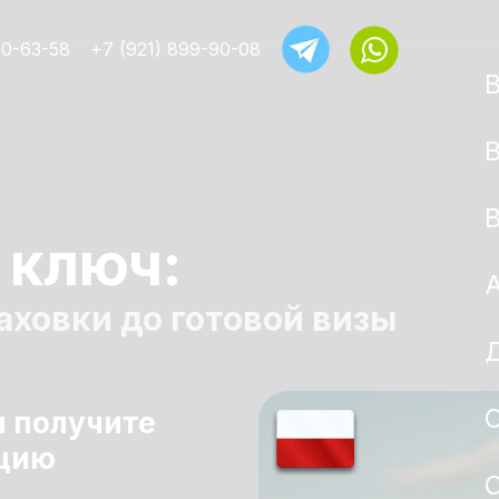
00-63-58
+7 (921) 899-90-08
 ключ:
аховки до готовой визы
Д
О
и получите
ацию