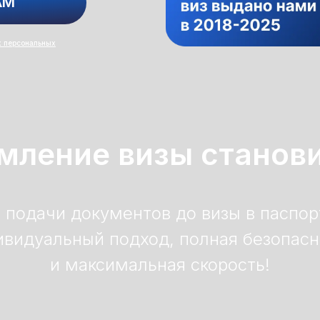
AM
х персональных
мление визы станов
 подачи документов до визы в паспор
ивидуальный подход, полная безопасн
и максимальная скорость!