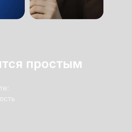
ится простым
те:
ость