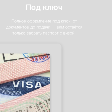
Под ключ
Полное оформление под ключ: от
документов до подачи — вам остаётся
только забрать паспорт с визой.