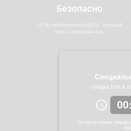
Безопасно
14 лет непрерывной работы. Большой
опыт в получении виз.
Специальн
Скидка 15% в те
00
Оставьте номер телефон
ски