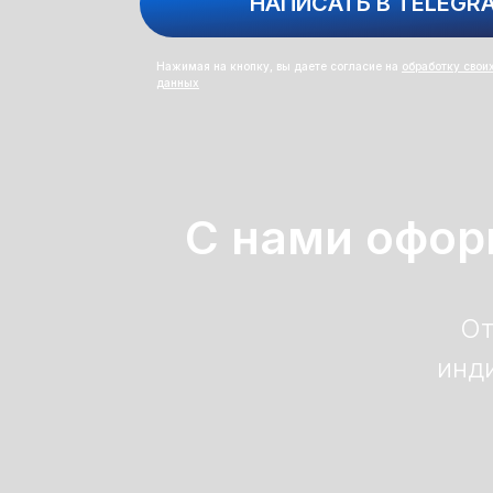
НАПИСАТЬ В TELEGR
Нажимая на кнопку, вы даете согласие на
обработку свои
данных
С нами офор
От
инд