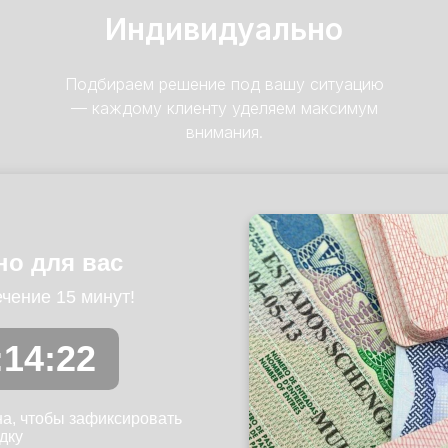
Индивидуально
Подбираем решение под вашу ситуацию
— каждому клиенту уделяем максимум
внимания.
о для вас
чение 15 минут!
:14:20
а, чтобы зафиксировать
дку