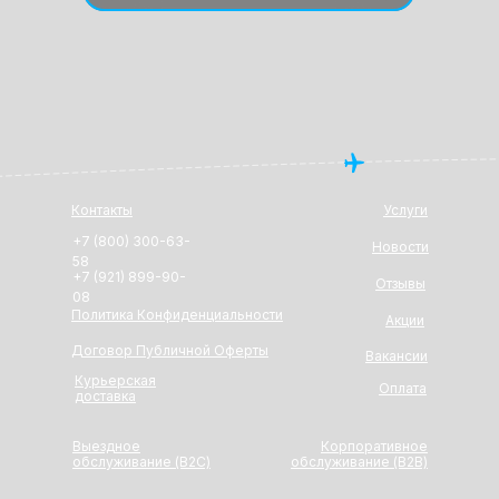
Контакты
Услуги
+7 (800) 300-63-
Новости
58
+7 (921) 899-90-
Отзывы
08
Политика Конфиденциальности
Акции
Договор Публичной Оферты
Вакансии
Курьерская
Оплата
доставка
Выездное
Корпоративное
обслуживание (B2C)
обслуживание (В2В)