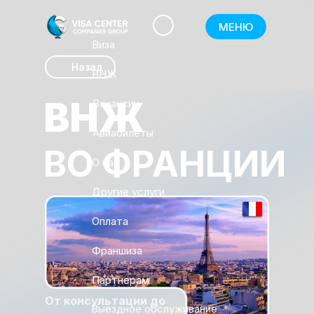
МЕНЮ
Виза
Назад
ВНЖ
ВНЖ
Вакансии
Авиабилеты
ВО ФРАНЦИИ
О нас
Другие услуги
Оплата
Франшиза
Партнёрам
От консультации до
Выездное обслуживание