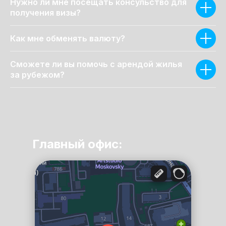
Нужно ли мне посещать консульство для
получения визы?
Как мне обменять валюту?
Сможете ли вы помочь с арендой жилья
за рубежом?
Главный офис:
Санкт‑Петербург
Смоленская улица, 9 — Яндекс Карты