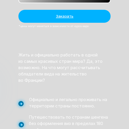
Заказать
*цены могут меняться в зависимости от курса евро
Жить и официально работать в одной
из самых красивых стран мира? Да, это
возможно. На что могут рассчитывать
обладатели вида на жительство
во Франции?
Официально и легально проживать на
+
территории страны постоянно.
Путешествовать по странам шенгена
без оформления виз в пределах 180
+