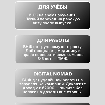
ДЛЯ УЧЁБЫ
ВНЖ на время обучения.
Лёгкий переход на рабочую
визу после выпуска.
ДЛЯ РАБОТЫ
ВНЖ по трудовому контракту.
Даёт соцпакет, медицину и
право перевезти семью. Через
3-5 лет — ПМЖ.
DIGITAL NOMAD
ВНЖ для удалённой работы на
зарубежные компании. Докажите
доход от €2000 — живите без
налога на доходы вне страны.