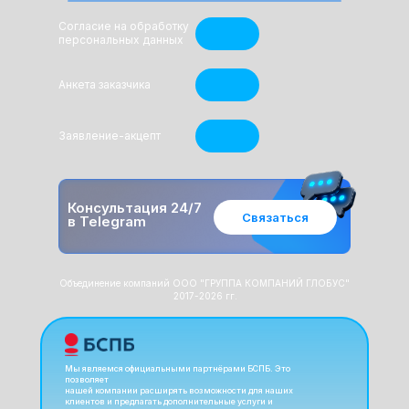
Согласие на обработку
персональных данных
Анкета заказчика
Заявление-акцепт
Консультация 24/7
Связаться
в Telegram
Объединение компаний ООО "ГРУППА КОМПАНИЙ ГЛОБУС"
2017-2026 гг.
Мы являемся официальными партнёрами БСПБ. Это
позволяет
нашей компании расширять возможности для наших
клиентов и предлагать дополнительные услуги и