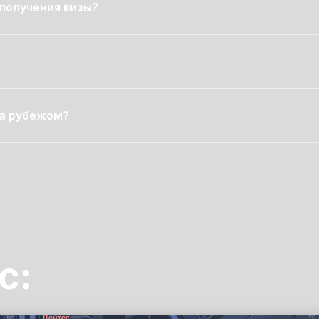
получения визы?
за рубежом?
с: