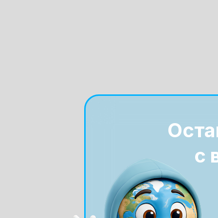
Оста
с 